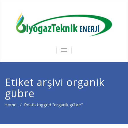
MENÜYÜ
DEĞIŞTIR
Etiket arşivi organik
gübre
Home
/
Posts tagged "organik gübre"