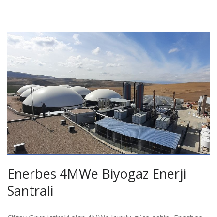
Enerbes 4MWe Biyogaz Enerji
Santrali
Çiftay Grup iştiraki olan 4MWe kurulu güce sahip, Enerbes