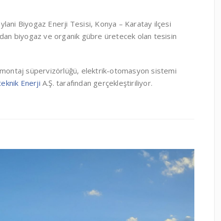
lani Biyogaz Enerji Tesisi, Konya – Karatay ilçesi
klardan biyogaz ve organik gübre üretecek olan tesisin
, montaj süpervizörlüğü, elektrik-otomasyon sistemi
eknik Enerji
A.Ş. tarafından gerçekleştiriliyor.