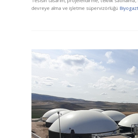
Tesisin tasarım, projelendirme, teknik satınalma
devreye alma ve işletme süpervizörlüğü
Biyogazt