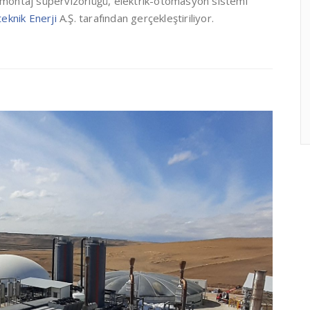
, montaj süpervizörlüğü, elektrik-otomasyon sistemi
eknik Enerji
A.Ş. tarafından gerçekleştiriliyor.