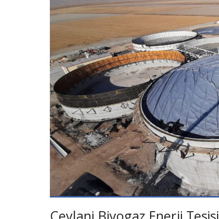
Ceylani Biyogaz Enerji Tesisi